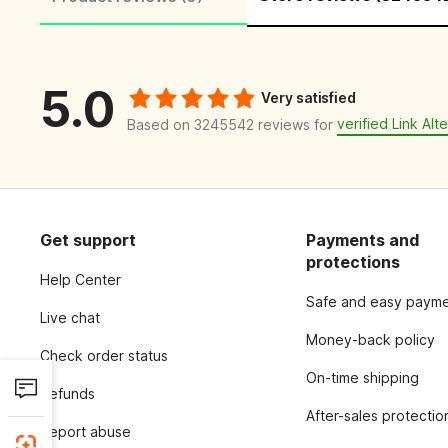
5.0
Very satisfied
verified Link Alte
Based on 3245542 reviews for
Get support
Payments and
protections
Help Center
Safe and easy paym
Live chat
Money-back policy
Check order status
On-time shipping
Refunds
After-sales protectio
Report abuse