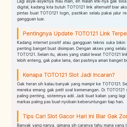
Lagi asyik-asyiknya mau main, eh malah link-nya gak bi
digital, kadang kita butuh TOTO121 link alternatif biar aks
pintas buat TOTO121 login, pastikan selalu pakai jalur r
gangguan luar.
Pentingnya Update TOTO121 Link Terpe
Kadang internet positif atau gangguan teknis suka bikin 
penting banget buat disimpan. Dengan akses yang selalu
TOTO121. Selain itu, akses yang stabil lewat TOTO121 link
lebih enteng, gak pake lama, dan pastinya aman banget bua
Kenapa TOTO121 Slot Jadi Incaran?
Gak heran sih kalau banyak yang mampir ke TOTO121. Se
mereka emang gak pelit soal kemenangan. Di TOTO121 sl
paling penting, sistemnya adil. Jadi buat kalian yang lag
markas paling pas buat nyobain keberuntungan tiap hari.
Tips Cari Slot Gacor Hari Ini Biar Gak Zo
Banyak yang nanya, gimana sih caranya tahu mana yang lag