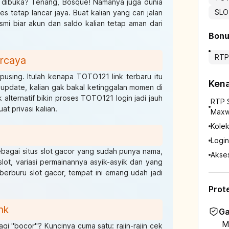
sa dibuka? Tenang, Bosque! Namanya juga dunia
SLO
es tetap lancar jaya. Buat kalian yang cari jalan
esmi biar akun dan saldo kalian tetap aman dari
Bon
RTP
rcaya
pusing. Itulah kenapa TOTO121 link terbaru itu
Ken
 update, kalian gak bakal ketinggalan momen di
 alternatif bikin proses TOTO121 login jadi jauh
RTP 
t privasi kalian.
Maxw
Kolek
Login
bagai situs slot gacor yang sudah punya nama,
Akses
ot, variasi permainannya asyik-asyik dan yang
i berburu slot gacor, tempat ini emang udah jadi
Prot
nk
Ga
M
i "bocor"? Kuncinya cuma satu: rajin-rajin cek