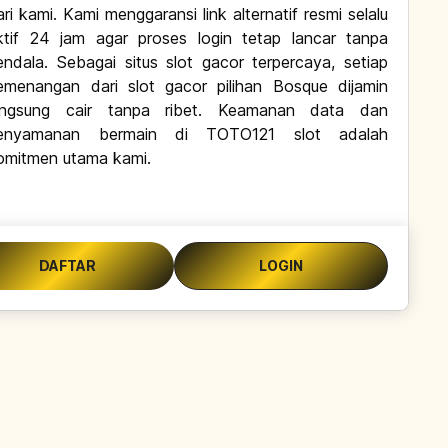
ari kami. Kami menggaransi link alternatif resmi selalu
ktif 24 jam agar proses login tetap lancar tanpa
endala. Sebagai situs slot gacor terpercaya, setiap
emenangan dari slot gacor pilihan Bosque dijamin
angsung cair tanpa ribet. Keamanan data dan
enyamanan bermain di TOTO121 slot adalah
omitmen utama kami.
DAFTAR
LOGIN