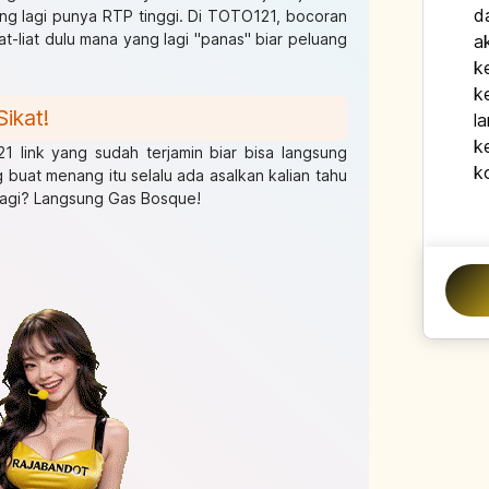
d
ng lagi punya RTP tinggi. Di TOTO121, bocoran
at-liat dulu mana yang lagi "panas" biar peluang
a
k
k
ikat!
l
k
1 link yang sudah terjamin biar bisa langsung
k
buat menang itu selalu ada asalkan kalian tahu
lagi? Langsung Gas Bosque!